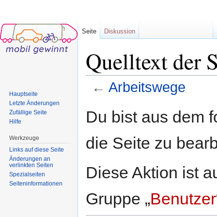
Seite
Diskussion
Quelltext der 
←
Arbeitswege
Hauptseite
Wechseln zu:
Navigation
,
Suche
Letzte Änderungen
Du bist aus dem f
Zufällige Seite
Hilfe
die Seite zu bearb
Werkzeuge
Links auf diese Seite
Änderungen an
verlinkten Seiten
Diese Aktion ist a
Spezialseiten
Seiten­informationen
Gruppe „
Benutzer