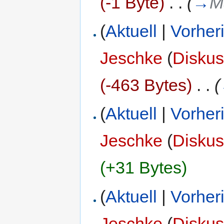
(-1 Byte)
‎
. .
(
→
M
(
Aktuell
|
Vorher
Jeschke
(
Diskus
(-463 Bytes)
‎
. .
(
(
Aktuell
|
Vorher
Jeschke
(
Diskus
(+31 Bytes)
(
Aktuell
|
Vorher
Jeschke
(
Diskus