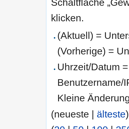
Schaltfläche „Gew
klicken.
(Aktuell) = Unte
(Vorherige) = Un
Uhrzeit/Datum = 
Benutzername/IP
Kleine Änderun
(neueste |
älteste