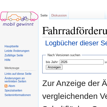
Seite
Diskussion
Fahrradförderu
Logbücher dieser Se
Hauptseite
Wechseln zu:
Navigation
,
Suche
Letzte Änderungen
Nach Versionen suchen
Zufällige Seite
Hilfe
bis Jahr:
u
Werkzeuge
Links auf diese Seite
Änderungen an
Zur Anzeige der 
verlinkten Seiten
Atom
Spezialseiten
vergleichenden V
Seiten­informationen