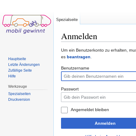
Spezialseite
Anmelden
Wechseln zu:
Navigation
,
Suche
Um ein Benutzerkonto zu erhalten, mu
es
beantragen
.
Hauptseite
Letzte Änderungen
Benutzername
Zufällige Seite
Hilfe
Werkzeuge
Passwort
Spezialseiten
Druckversion
Angemeldet bleiben
Anmelden