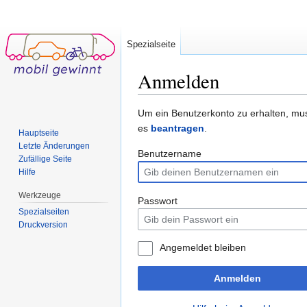
Spezialseite
Anmelden
Wechseln zu:
Navigation
,
Suche
Um ein Benutzerkonto zu erhalten, mu
es
beantragen
.
Hauptseite
Letzte Änderungen
Benutzername
Zufällige Seite
Hilfe
Werkzeuge
Passwort
Spezialseiten
Druckversion
Angemeldet bleiben
Anmelden