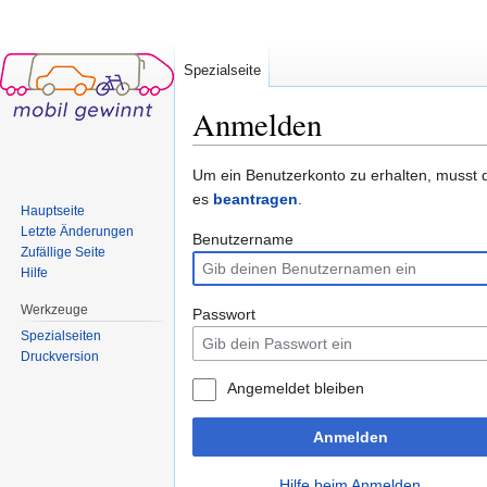
Spezialseite
Anmelden
Wechseln zu:
Navigation
,
Suche
Um ein Benutzerkonto zu erhalten, musst 
es
beantragen
.
Hauptseite
Letzte Änderungen
Benutzername
Zufällige Seite
Hilfe
Werkzeuge
Passwort
Spezialseiten
Druckversion
Angemeldet bleiben
Anmelden
Hilfe beim Anmelden