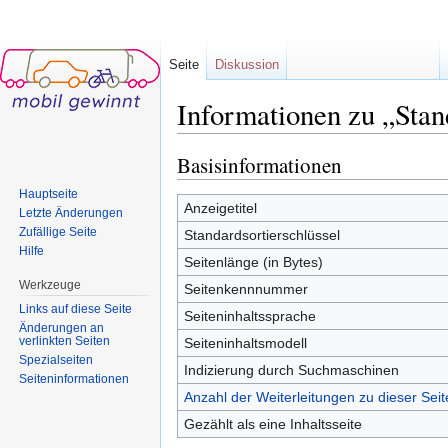
Seite
Diskussion
Informationen zu „Stan
Wechseln zu:
Navigation
,
Suche
Basisinformationen
Hauptseite
Anzeigetitel
Letzte Änderungen
Zufällige Seite
Standardsortierschlüssel
Hilfe
Seitenlänge (in Bytes)
Werkzeuge
Seitenkennnummer
Links auf diese Seite
Seiteninhaltssprache
Änderungen an
verlinkten Seiten
Seiteninhaltsmodell
Spezialseiten
Indizierung durch Suchmaschinen
Seiten­informationen
Anzahl der Weiterleitungen zu dieser Seit
Gezählt als eine Inhaltsseite