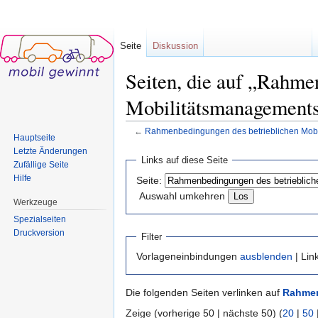
Seite
Diskussion
Seiten, die auf „Rahme
Mobilitätsmanagements
←
Rahmenbedingungen des betrieblichen Mob
Hauptseite
Wechseln zu:
Navigation
,
Suche
Letzte Änderungen
Links auf diese Seite
Zufällige Seite
Hilfe
Seite:
Auswahl umkehren
Werkzeuge
Spezialseiten
Druckversion
Filter
Vorlageneinbindungen
ausblenden
| Lin
Die folgenden Seiten verlinken auf
Rahmen
Zeige (vorherige 50 | nächste 50) (
20
|
50