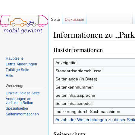
Seite
Diskussion
Informationen zu „Par
Wechseln zu:
Navigation
,
Suche
Basisinformationen
Hauptseite
Anzeigetitel
Letzte Änderungen
Zufällige Seite
Standardsortierschlüssel
Hilfe
Seitenlänge (in Bytes)
Werkzeuge
Seitenkennnummer
Links auf diese Seite
Seiteninhaltssprache
Änderungen an
verlinkten Seiten
Seiteninhaltsmodell
Spezialseiten
Indizierung durch Suchmaschinen
Seiten­informationen
Anzahl der Weiterleitungen zu dieser Seit
Seitenschutz