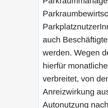
Parkraummanageme
Parkraumbewirtsch
ParkplatznutzerIn
auch Beschäftigte
werden. Wegen d
hierfür monatlich
verbreitet, von d
Anreizwirkung aus
Autonutzung nach