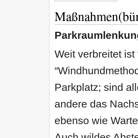
Maßnahmen(bün
Parkraumlenkun
Weit verbreitet i
“Windhundmethode
Parkplatz; sind al
andere das Nachs
ebenso wie Wartel
Auch wildes Abste