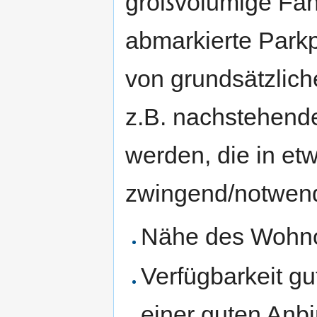
großvolumige Fah
abmarkierte Parkp
von grundsätzlic
z.B. nachstehende
werden, die in et
zwingend/notwendi
Nähe des Wohnor
Verfügbarkeit gu
einer guten Anbi