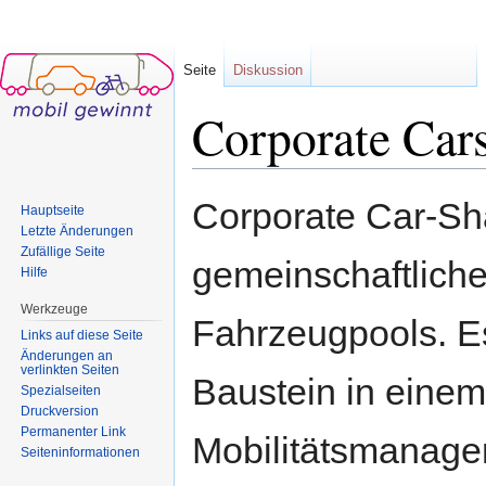
Seite
Diskussion
Corporate Car
Wechseln zu:
Navigation
,
Suche
Corporate Car-Sha
Hauptseite
Letzte Änderungen
Zufällige Seite
gemeinschaftliche
Hilfe
Werkzeuge
Fahrzeugpools. Es
Links auf diese Seite
Änderungen an
verlinkten Seiten
Baustein in einem
Spezialseiten
Druckversion
Permanenter Link
Mobilitätsmanage
Seiten­informationen