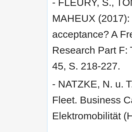
- FLEURY, S., TO
MAHEUX (2017): W
acceptance? A Fre
Research Part F: 
45, S. 218-227.
- NATZKE, N. u. 
Fleet. Business Ca
Elektromobilität (H