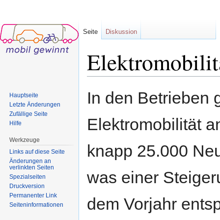
Seite
Diskussion
Elektromobilit
Wechseln zu:
Navigation
,
Suche
In den Betrieben
Hauptseite
Letzte Änderungen
Zufällige Seite
Elektromobilität 
Hilfe
Werkzeuge
knapp 25.000 Neu
Links auf diese Seite
Änderungen an
verlinkten Seiten
was einer Steige
Spezialseiten
Druckversion
Permanenter Link
dem Vorjahr entsp
Seiten­informationen