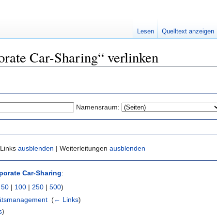
Lesen
Quelltext anzeigen
orate Car-Sharing“ verlinken
Namensraum:
 Links
ausblenden
| Weiterleitungen
ausblenden
porate Car-Sharing
:
|
50
|
100
|
250
|
500
)
itätsmanagement
‎
(
← Links
)
s
)