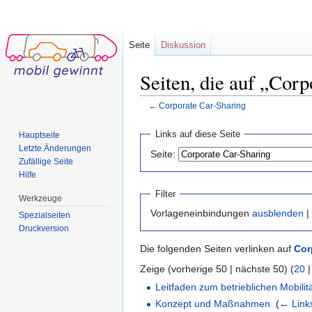
Seite
Diskussion
Seiten, die auf „Corp
←
Corporate Car-Sharing
Wechseln zu:
Navigation
,
Suche
Links auf diese Seite
Hauptseite
Letzte Änderungen
Seite:
Zufällige Seite
Hilfe
Filter
Werkzeuge
Vorlageneinbindungen
ausblenden
|
Spezialseiten
Druckversion
Die folgenden Seiten verlinken auf
Cor
Zeige (vorherige 50 | nächste 50) (
20
Leitfaden zum betrieblichen Mobil
Konzept und Maßnahmen
‎
(
← Link